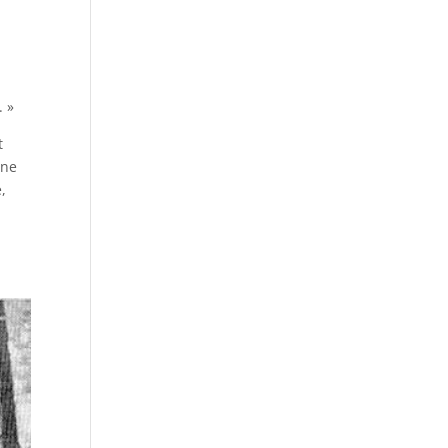
. »
t
une
,