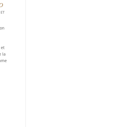
o
 ET
ion
 et
e la
omme