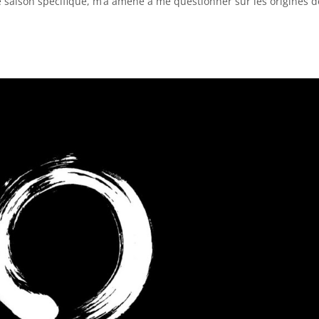
e saison spécifique, m’a amené à me questionner sur les origines d